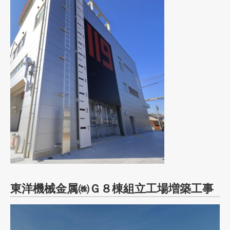
東洋機械金属㈱Ｇ８棟組立工場増築工事