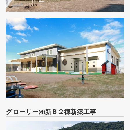
グローリー㈱新Ｂ２棟新築工事